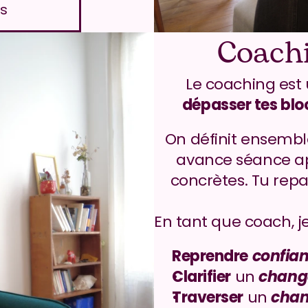
us
Coachi
dépasser tes bl
On définit ensemble 
avance séance ap
concrètes. Tu repa
En tant que coach, je
Reprendre
confian
Clarifier
 un 
chang
Traverser
 un 
chan