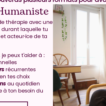
Humaniste
L'hypnothérapie est une forme de thérapie avec une 
, durant laquelle tu 
t acteur·ice de ta 
e peux t'aider à :
nnelles
rs
 récurrentes
 en tes choix
ns
 au quotidien
 à ton besoin du 