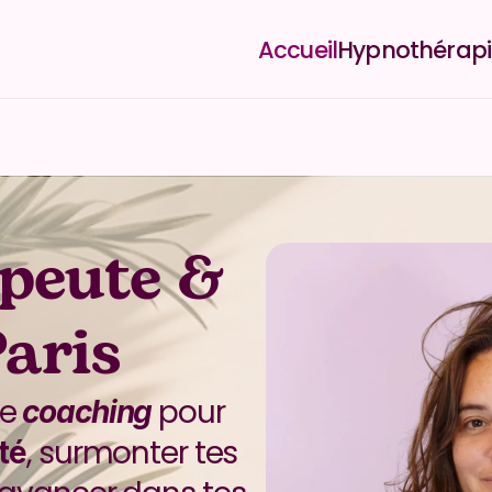
Accueil
Hypnothérapi
eute & 
aris
le 
 pour 
coaching
, surmonter tes 
té