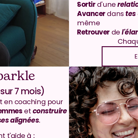
Sortir
 d'une 
relati
Avancer
 dans 
tes
même
Retrouver
 de 
l'éla
Chaqu
E
parkle
ur 7 mois)
Un accompagnement complet en coaching pour 
 femmes
 et 
construire 
es alignées
.
t'aide à :