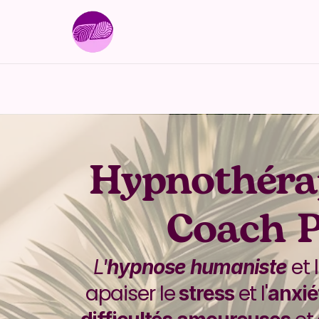
Panneau de gestion des cookies
Hypnothérap
Coach P
 et 
L'
hypnose humaniste
apaiser le 
 et l'
stress
anxié