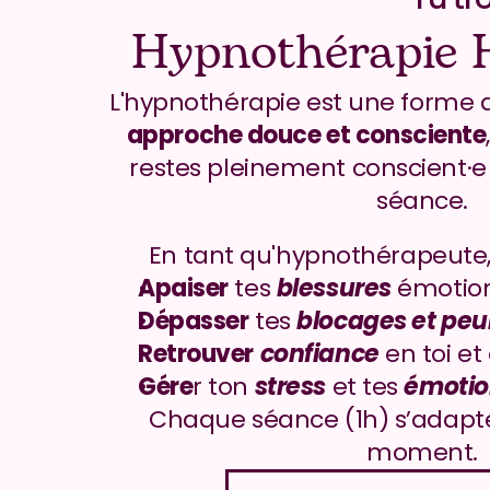
Hypnothérapie 
approche douce et consciente
restes pleinement conscient·e e
séance.
En tant qu'hypnothérapeute, j
Apaiser
 tes 
blessures
 émotio
Dépasser
 tes 
blocages et peu
Retrouver
confiance
 en toi et
Gére
r ton 
stress
 et tes 
émotio
Chaque séance (1h) s’adapte
moment.