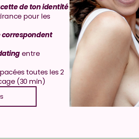
cette de ton identité
irance pour les 
e correspondent
dating
 entre 
acées toutes les 2 
cage (30 min)
us