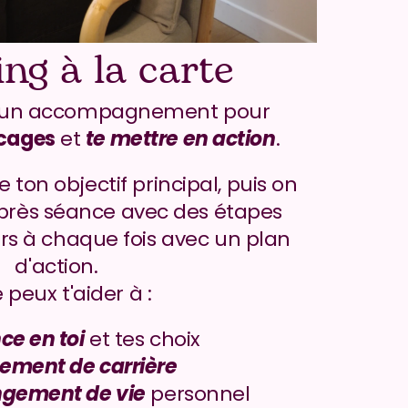
ng à la carte
Le coaching est un accompagnement pour 
ocages
 et 
te mettre en action
.
ton objectif principal, puis on 
rès séance avec des étapes 
rs à chaque fois avec un plan 
d'action.
 peux t'aider à :
ce en toi
 et tes choix
ement de carrière
gement de vie
 personnel